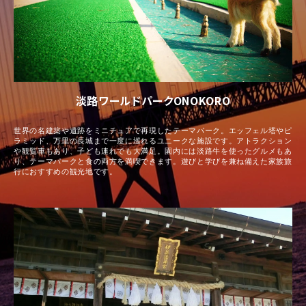
淡路ワールドパークONOKORO
世界の名建築や遺跡をミニチュアで再現したテーマパーク。エッフェル塔やピ
ラミッド、万里の長城まで一度に巡れるユニークな施設です。アトラクション
や観覧車もあり、子ども連れでも大満足。園内には淡路牛を使ったグルメもあ
り、テーマパークと食の両方を満喫できます。遊びと学びを兼ね備えた家族旅
行におすすめの観光地です。