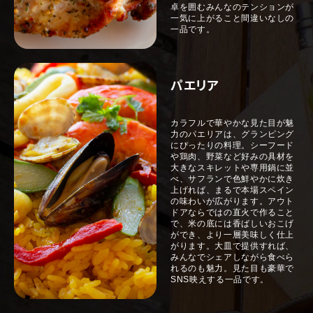
卓を囲むみんなのテンションが
一気に上がること間違いなしの
一品です。
パエリア
カラフルで華やかな見た目が魅
力のパエリアは、グランピング
にぴったりの料理。シーフード
や鶏肉、野菜など好みの具材を
大きなスキレットや専用鍋に並
べ、サフランで色鮮やかに炊き
上げれば、まるで本場スペイン
の味わいが広がります。アウト
ドアならではの直火で作ること
で、米の底には香ばしいおこげ
ができ、より一層美味しく仕上
がります。大皿で提供すれば、
みんなでシェアしながら食べら
れるのも魅力。見た目も豪華で
SNS映えする一品です。