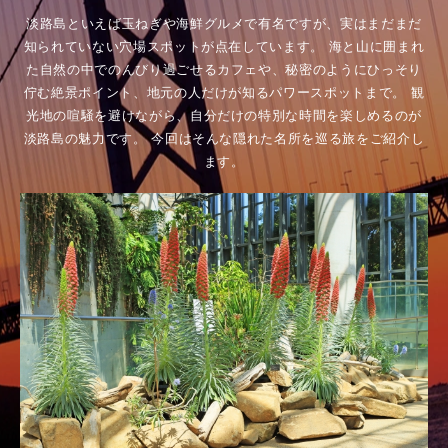
淡路島といえば玉ねぎや海鮮グルメで有名ですが、実はまだまだ
知られていない穴場スポットが点在しています。
海と山に囲まれ
た自然の中でのんびり過ごせるカフェや、秘密のようにひっそり
佇む絶景ポイント、地元の人だけが知るパワースポットまで。
観
光地の喧騒を避けながら、自分だけの特別な時間を楽しめるのが
淡路島の魅力です。
今回はそんな隠れた名所を巡る旅をご紹介し
ます。