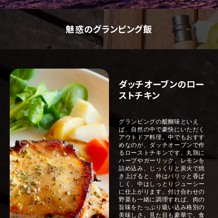
魅惑のグランピング飯
ダッチオーブンのロー
ストチキン
グランピングの醍醐味といえ
ば、自然の中で豪快にいただく
アウトドア料理。中でもおすす
めなのが、ダッチオーブンで作
るローストチキンです。丸鶏に
ハーブやガーリック、レモンを
詰め込み、じっくりと炭火で焼
き上げると、外はパリッと香ば
しく、中はしっとりジューシー
に仕上がります。付け合わせの
野菜も一緒に調理すれば、肉の
旨味をたっぷり吸い込み格別の
美味しさ。見た目も豪華で、食