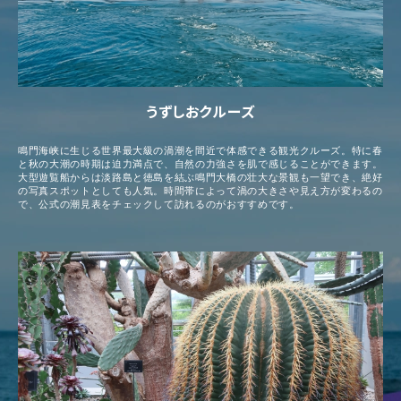
うずしおクルーズ
鳴門海峡に生じる世界最大級の渦潮を間近で体感できる観光クルーズ。特に春
と秋の大潮の時期は迫力満点で、自然の力強さを肌で感じることができます。
大型遊覧船からは淡路島と徳島を結ぶ鳴門大橋の壮大な景観も一望でき、絶好
の写真スポットとしても人気。時間帯によって渦の大きさや見え方が変わるの
で、公式の潮見表をチェックして訪れるのがおすすめです。