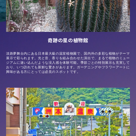
奇跡の星の植物館
淡路夢舞台内にある日本最大級の温室植物園で、国内外の多彩な植物がテーマ
展示で彩られます。光と音、香りを組み合わせた演出で、まるで植物のミュー
ジアムに迷い込んだような没入感を体験可能。季節ごとの特別展示も充実して
おり、いつ訪れても新鮮な驚きがあります。ガーデニングやフラワーアートに
興味がある方にとっては必見のスポットです。