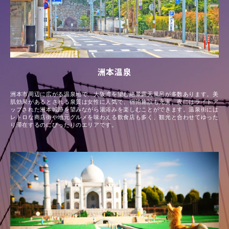
洲本温泉
洲本市周辺に広がる温泉地で、大阪湾を望む絶景露天風呂が多数あります。美
肌効果があるとされる泉質は女性に人気で、宿泊施設も充実。夜にはライトア
ップされた洲本城跡を望みながら湯浴みを楽しむことができます。温泉街には
レトロな商店街や地元グルメを味わえる飲食店も多く、観光と合わせてゆった
り滞在するのにぴったりのエリアです。