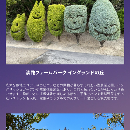
淡路ファームパーク イングランドの丘
広大な敷地にコアラやカピバラなどの動物が暮らすふれあい型農業公園。イン
グリッシュガーデンや農業体験施設もあり、自然と触れ合いながらゆったり過
ごせます。季節ごとに収穫体験が楽しめるほか、手作りパンや新鮮野菜を使っ
たレストランも人気。家族やカップルでのんびり一日過ごせる観光地です。