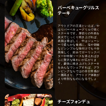
バーベキューグリルス
テーキ
アウトドアの王道といえば、や
はりバーベキューグリルで焼く
ステーキです。厚切りの牛肉を
炭火でじっくり焼き上げれば、
表面は香ばしく、中はジューシ
ーで柔らかな食感に。塩や胡椒
などシンプルな味付けでも十分
美味しく、好みでガーリックバ
ターや特製ソースを添えればさ
らに贅沢な味わいが広がりま
す。豪快に焼き上げたステーキ
をみんなでシェアすれば、グラ
ンピングならではの非日常感が
一層高まり、アウトドア体験が
より特別なものになるでしょ
う。
チーズフォンデュ