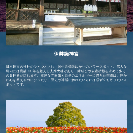
伊弉諾神宮
日本最古の神社のひとつとされ、国生み伝説ゆかりのパワースポット。広大な
境内には樹齢900年を超える夫婦大楠があり、縁結びや安産祈願を求めて多く
の参拝者が訪れます。重厚な雰囲気と自然のエネルギーに満ちた空間は、静か
に心を整えるのにぴったり。歴史や神話に触れたい方には必ず立ち寄りたいス
ポットです。