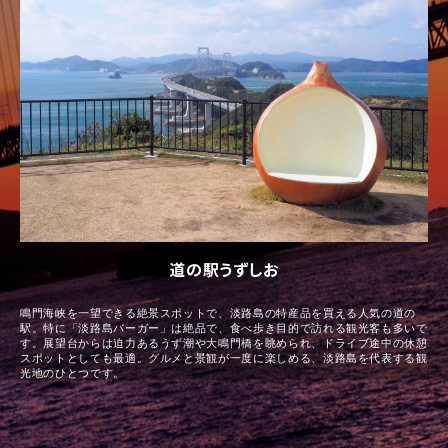
道の駅うずしお
鳴門海峡を一望できる絶景スポットで、淡路島の特産品を買える人気の道の
駅。特に「淡路島バーガー」は絶品で、食べ歩き目的で訪れる観光客も多いで
す。展望台からは迫力あるうず潮や大鳴門橋を眺められ、ドライブ途中の休憩
スポットとしても最適。グルメと景観が一度に楽しめる、淡路島を代表する観
光地のひとつです。