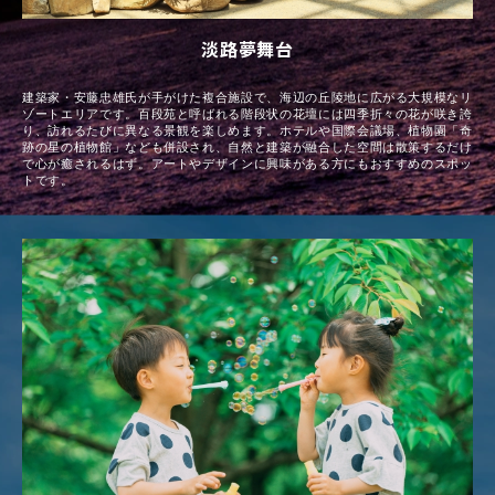
淡路夢舞台
建築家・安藤忠雄氏が手がけた複合施設で、海辺の丘陵地に広がる大規模なリ
ゾートエリアです。百段苑と呼ばれる階段状の花壇には四季折々の花が咲き誇
り、訪れるたびに異なる景観を楽しめます。ホテルや国際会議場、植物園「奇
跡の星の植物館」なども併設され、自然と建築が融合した空間は散策するだけ
で心が癒されるはず。アートやデザインに興味がある方にもおすすめのスポッ
トです。