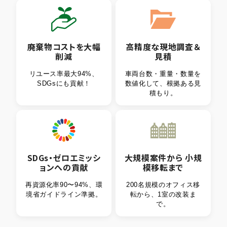
廃棄物コストを
大幅
高精度
な
現地調査＆
削減
見積
リユース率最大94%、
車両台数・重量・数量を
SDGsにも貢献！
数値化して、根拠ある見
積もり。
SDGs・ゼロエミッシ
大規模案件
から
小規
ョン
への貢献
模移転まで
再資源化率90〜94%、環
200名規模のオフィス移
境省ガイドライン準拠。
転から、1室の改装ま
で。