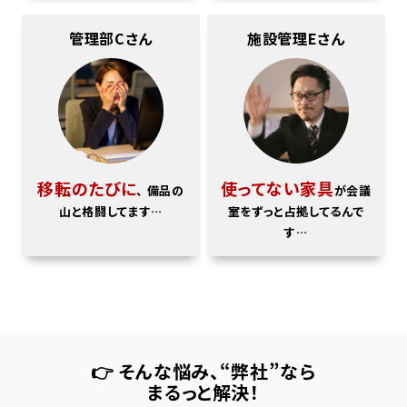
管理部Cさん
施設管理Eさん
移転のたびに
使ってない家具
、
備品の
が会議
山と格闘してます…
室をずっと占拠してるんで
す…
👉 そんな悩み、“弊社”なら
まるっと解決！