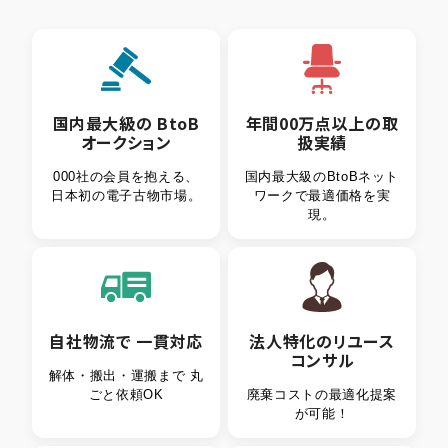
国内最大級
の
BtoB
年間
00万点
以上の
取
オークション
扱実績
000社の会員を抱える、
国内最大級のBtoBネット
日本初の電子古物市場。
ワークで最適価格を実
現。
自社物流で
一貫
対応
法人特化
の
リユース
コンサル
解体・搬出・運搬まで
丸
ごと依頼OK
廃棄コストの最適化
提案
が可能！