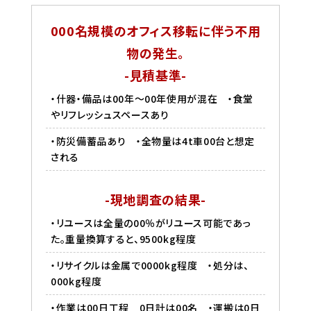
000名規模のオフィス移転に伴う不用
物の発生。
-見積基準-
・什器・備品は00年〜00年使用が混在 ・食堂
やリフレッシュスペースあり
・防災備蓄品あり ・全物量は4t車00台と想定
される
-現地調査の結果-
・リユースは全量の00％がリユース可能であっ
た。重量換算すると、9500kg程度
・リサイクルは金属で0000kg程度 ・処分は、
000kg程度
・作業は00日工程 0日計は00名 ・運搬は0日