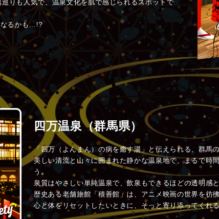
場巡りも人気で、温泉文化を肌で感じられるスポットで
なるかも…!?
四万温泉（群馬県）
「四万（よんまん）の病を癒す湯」と伝えられる、群馬
美しい清流と山々に囲まれた静かな温泉地で、まるで時
う。
泉質はやさしい単純温泉で、飲泉もできるほどの透明感
歴史ある老舗旅館「積善館」は、アニメ映画の世界を彷
心と体をリセットしたいときに、そっと寄り添ってくれる