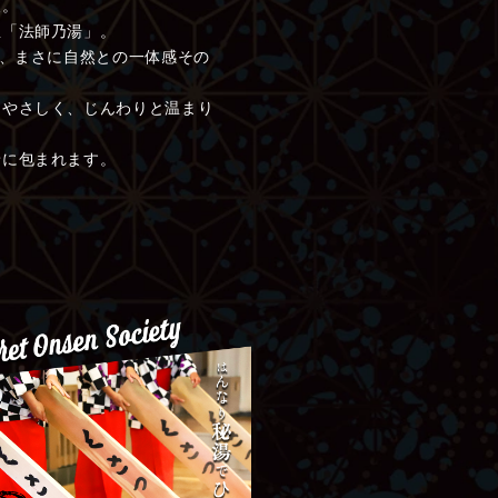
泉。
屋「法師乃湯」。
は、まさに自然との一体感その
にやさしく、じんわりと温まり
景に包まれます。