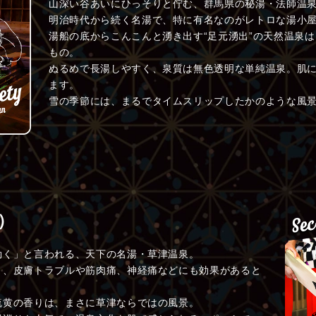
山深い谷あいにひっそりと佇む、群馬県の秘湯・法師温
明治時代から続く名湯で、特に有名なのがレトロな湯小
湯船の底からこんこんと湧き出す“足元湧出”の天然温泉
もの。
ぬるめで長湯しやすく、泉質は無色透明な単純温泉。肌
ます。
雪の季節には、まるでタイムスリップしたかのような風
）
効く」と言われる、天下の名湯・草津温泉。
く、皮膚トラブルや筋肉痛、神経痛などにも効果があると
硫黄の香りは、まさに草津ならではの風景。