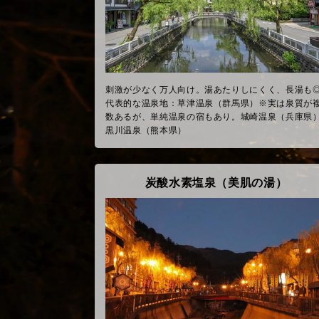
刺激が少なく万人向け。湯あたりしにくく、長湯も
代表的な温泉地：草津温泉（群馬県）※実は泉質が
数あるが、単純温泉の宿もあり。城崎温泉（兵庫県
黒川温泉（熊本県）
炭酸水素塩泉（美肌の湯）