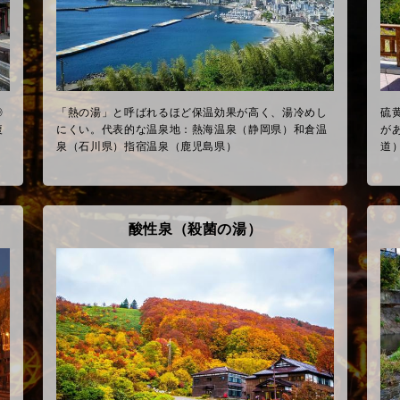
◎
「熱の湯」と呼ばれるほど保温効果が高く、湯冷めし
硫
複
にくい。代表的な温泉地：熱海温泉（静岡県）和倉温
が
）
泉（石川県）指宿温泉（鹿児島県）
道
酸性泉（殺菌の湯）