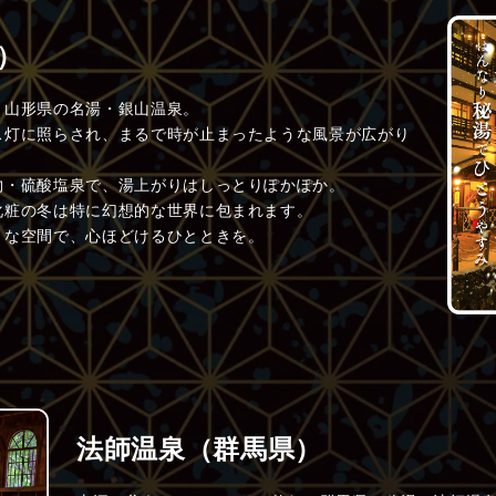
）
、山形県の名湯・銀山温泉。
ス灯に照らされ、まるで時が止まったような風景が広がり
物・硫酸塩泉で、湯上がりはしっとりぽかぽか。
化粧の冬は特に幻想的な世界に包まれます。
うな空間で、心ほどけるひとときを。
法師温泉（群馬県）