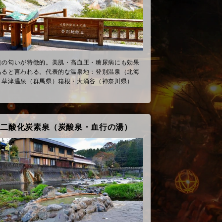
黄の匂いが特徴的。美肌・高血圧・糖尿病にも効果
あると言われる。代表的な温泉地：登別温泉（北海
）草津温泉（群馬県）箱根・大涌谷（神奈川県）
二酸化炭素泉（炭酸泉・血行の湯）