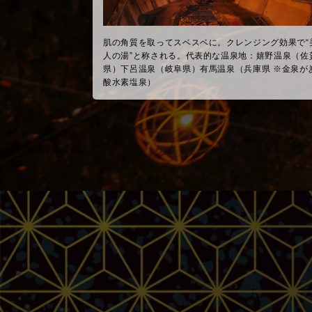
肌の角質を取ってスベスベに。クレンジング効果で“
人の湯”と称される。代表的な温泉地：嬉野温泉（佐
県）下呂温泉（岐阜県）有馬温泉（兵庫県 ※金泉が
酸水素塩泉）