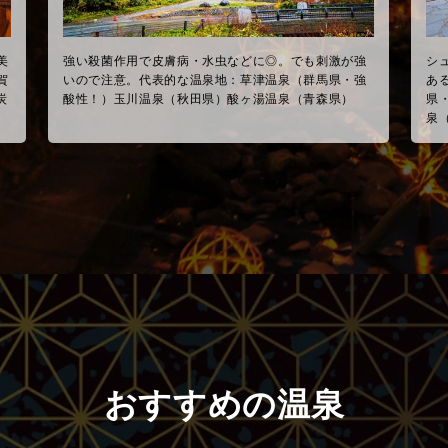
美
強い殺菌作用で皮膚病・水虫などに◎。でも刺激が強
シ
賀
いので注意。代表的な温泉地：草津温泉（群馬県・強
あ
炭
酸性！）玉川温泉（秋田県）酸ヶ湯温泉（青森県）
県
泉
おすすめの温泉