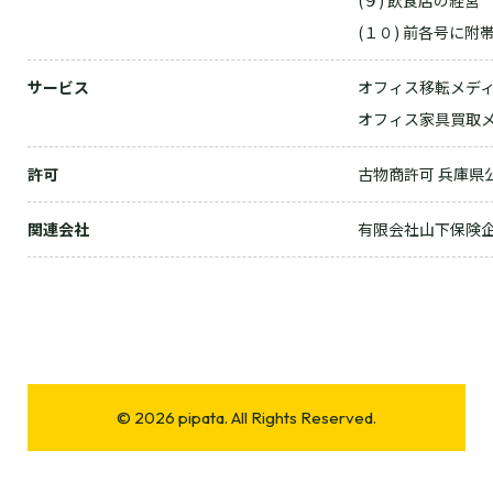
(９) 飲食店の経営
(１０) 前各号に
サービス
オフィス移転メデ
オフィス家具買取
許可
古物商許可 兵庫県公安
関連会社
有限会社山下保険
© 2026 pipata. All Rights Reserved.