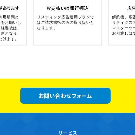
があります
お支払いは銀行振込
広
利用期間と
リスティング広告運用プランで
解約後、広
約をお願いし
はご請求書払のみの取り扱いと
リティクス
を経過後は、
なります。
マスターツ
更新となり、
お引渡しは
だけます。
お問い合わせフォーム
サービス