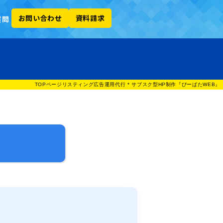
お問い合わせ
資料請求
質問
TOPページ
リスティング広告運用代行 * サブスク型HP制作『ぴーぱたWEB』