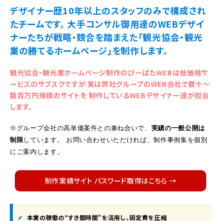
デザイナー歴10年以上のスタッフのみで構成され
たチームです。
大手コンサル御用達のWEBデザイ
ナーたちが
戦略・競合を踏まえた
「観光協会・観光
業の勝てるホームページ」を制作します。
観光協会・観光業ホームページ制作のぴーぱたWEBは低価格サ
ービスのサブスクですが
実は弊社グループのWEB会社で数十～
数百万円規模のサイトを
制作しているWEBデザイナー達が担当
します。
※グループ会社の高単価案件との兼ね合いで、
実績の一般公開は
制限
しています。
お問い合わせいただければ、制作事例集を個別
にご案内します。
制作実績サイト パスワード取得はこちら →
本業の稼働の“すき間時間”を活用し、
固定費を圧縮