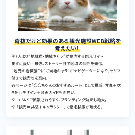
奇抜だけど効果のある観光施設WEB戦略を
考えたい！
例）人より“地域猫・地域キャラ”が案内する観光サイト
まず可愛い＝最強。ストーリー性で地域の個性を発信。
“地元の看板猫”や“ご当地キャラ”がナビゲーターになり、セリフ
付きで観光地を案内。
各ページは「〇〇ちゃんのおすすめルート」として構成。写真＋吹
き出しデザイン＋音声ガイドも面白い。
💡 → SNSで拡散されやすく、ブランディング効果も絶大。
💡 「観光＝共感＋キャラクター」で指名検索が増える。