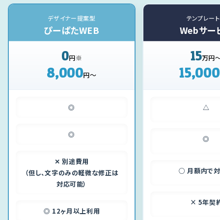
デザイナー提案型
テンプレー
ぴーぱたWEB
Webサー
0
15
円
※
万円
8,000
15,000
円～
◎
△
◎
◎
✕ 別途費用
○ 月額内で
（但し、文字のみの軽微な修正は
対応可能）
× 5年契
◎ 12ヶ月以上利用