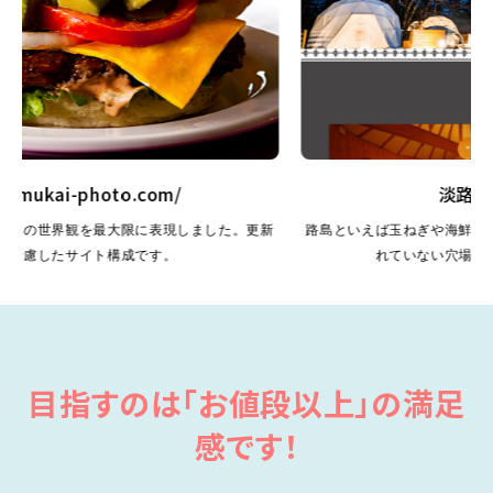
mukai-photo.com/
淡路島グラ
の世界観を最大限に表現しました。更新
路島といえば玉ねぎや海鮮グルメ
慮したサイト構成です。
れていない穴場スポッ
目指すのは「お値段以上」の満足
感です！