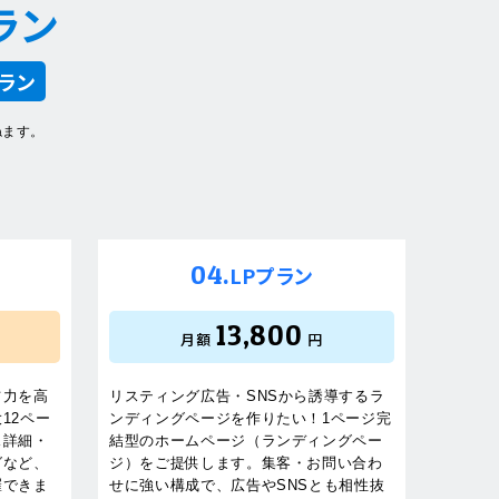
ラン
ラン
ねます。
04.
LPプラン
13,800
月額
円
信力を高
リスティング広告・SNSから誘導するラ
12ペー
ンディングページを作りたい！1ページ完
ス詳細・
結型のホームページ（ランディングペー
グなど、
ジ）をご提供します。集客・お問い合わ
羅できま
せに強い構成で、広告やSNSとも相性抜