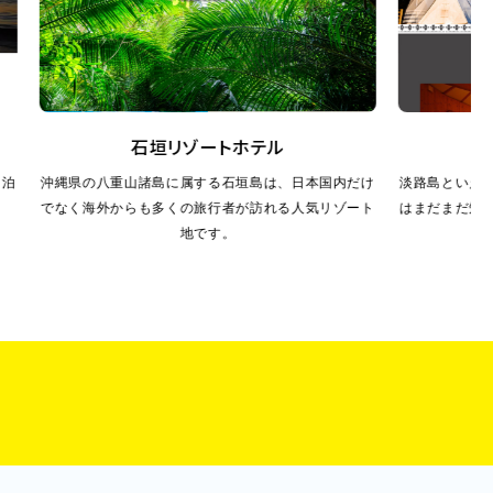
石垣リゾートホテル
淡
沖縄県の八重山諸島に属する石垣島は、日本国内だけ
淡路島といえば玉
でなく海外からも多くの旅行者が訪れる人気リゾート
はまだまだ知られ
地です。