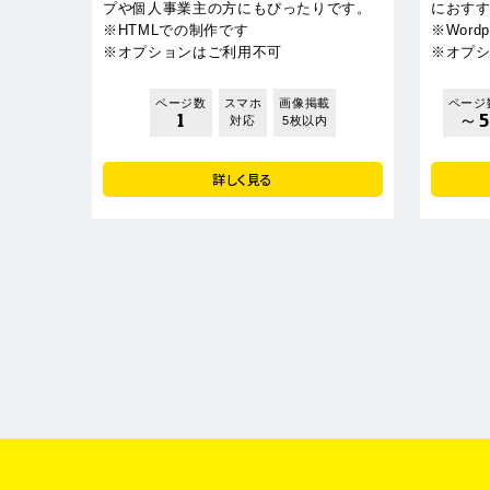
プや個人事業主の方にもぴったりです。
におす
※HTMLでの制作です
※Word
※オプションはご利用不可
※オプ
ページ数
スマホ
画像掲載
ページ
1
～5
対応
5枚以内
詳しく見る