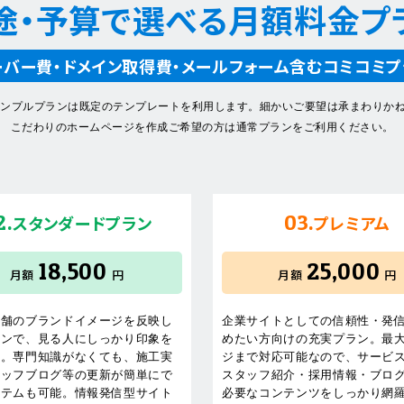
途・予算で選べる月額料金プ
ーバー費・ドメイン取得費・メールフォーム含む
コミコミプ
シンプルプランは既定のテンプレートを利用します。細かいご要望は承まわりか
こだわりのホームページを作成ご希望の方は通常プランをご利用ください。
2.
03.
スタンダードプラン
プレミアム
18,500
25,000
月額
円
月額
円
店舗のブランドイメージを反映し
企業サイトとしての信頼性・発
インで、見る人にしっかり印象を
めたい方向けの充実プラン。最大
す。専門知識がなくても、施工実
ジまで対応可能なので、サービ
タッフブログ等の更新が簡単にで
スタッフ紹介・採用情報・ブロ
ステムも可能。情報発信型サイト
必要なコンテンツをしっかり網