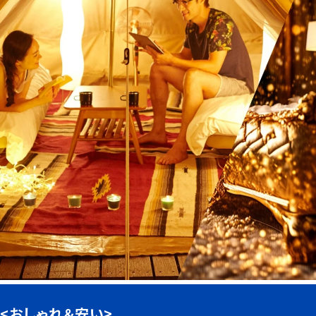
<おしゃれ＆安い>