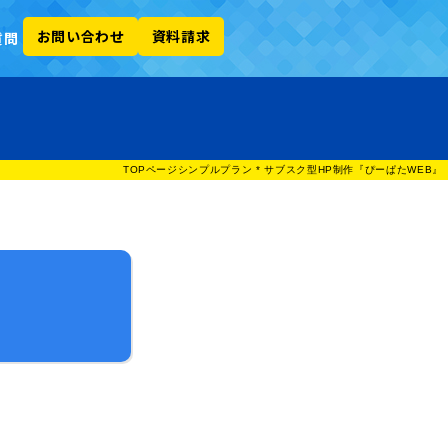
お問い合わせ
資料請求
質問
TOPページ
シンプルプラン * サブスク型HP制作『ぴーぱたWEB』